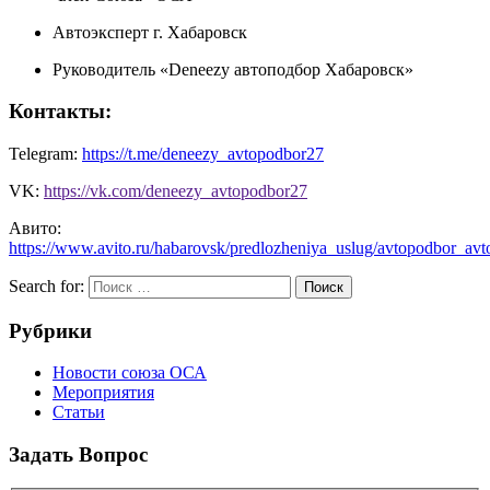
Автоэксперт г. Хабаровск
Руководитель «Deneezy автоподбор Хабаровск»
Контакты:
Telegram:
https://t.me/deneezy_avtopodbor27
VK:
https://vk.com/deneezy_avtopodbor27
Авито:
https://www.avito.ru/habarovsk/predlozheniya_uslug/avtopodbor_a
Search for:
Поиск
Рубрики
Новости союза ОСА
Мероприятия
Статьи
Задать Вопрос