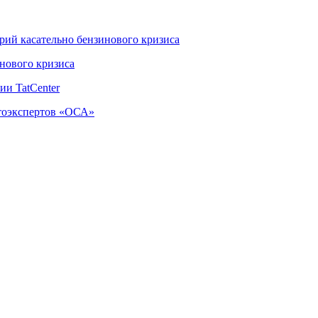
ий касательно бензинового кризиса
нового кризиса
и TatCenter
тоэкспертов «ОСА»