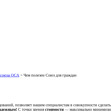
 союза ОСА
>
Чем полезен Союз для граждан
едований, позволяет нашим специалистам в совокупности сде
адежным!
С точки зрения
стоимости
— максимально минимизир