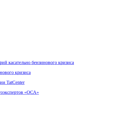
ий касательно бензинового кризиса
нового кризиса
и TatCenter
тоэкспертов «ОСА»